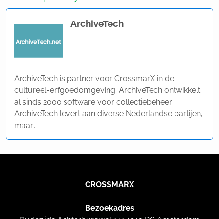
ArchiveTech
ArchiveTech is partner voor CrossmarX in de
cultureel-erfgoedomgeving. ArchiveTech ontwikkelt
al sinds 2000 software voor collectiebeheer.
ArchiveTech levert aan diverse Nederlandse partijen,
maar...
CROSSMARX
Bezoekadres