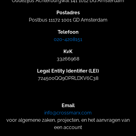
Oudezijds Achterburgwal 141 1012 DG Amsterdam
Postadres
Postbus 11172 1001 GD Amsterdam
Telefoon
020-4208151
KvK
33266968
Legal Entity Identifier (LEI)
724500QQ9OPRLDXV6C38
Email
info@crossmarx.com
voor algemene zaken, projecten, en het aanvragen van
een account