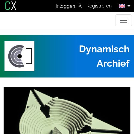
C
X
Registreren
Inloggen
Dynamisch
Archief