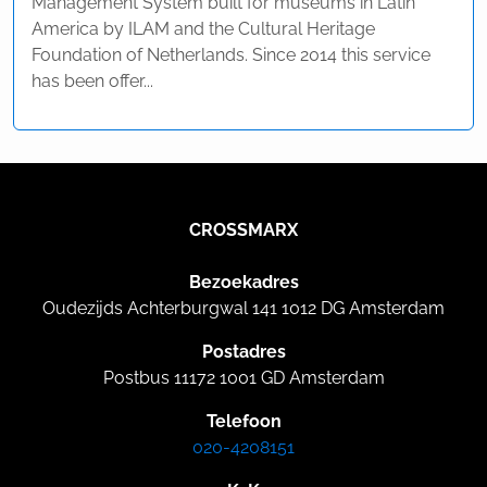
Management System built for museums in Latin
America by ILAM and the Cultural Heritage
Foundation of Netherlands. Since 2014 this service
has been offer...
CROSSMARX
Bezoekadres
Oudezijds Achterburgwal 141 1012 DG Amsterdam
Postadres
Postbus 11172 1001 GD Amsterdam
Telefoon
020-4208151