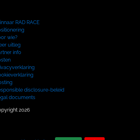
innaar RAD RACE
sitionering
or wie?
er uitleg
rtner info
sten
ivacyverklaring
okieverklaring
sting
sponsible disclosure-beleid
egal documents
pyright 2026