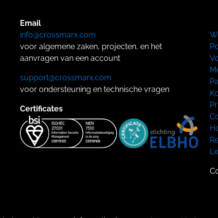
Email
info@crossmarx.com
W
voor algemene zaken, projecten, en het
Po
aanvragen van een account
Vo
Me
support@crossmarx.com
Pa
voor ondersteuning en technische vragen
Ko
Pr
Certificates
Co
Ho
Re
L
Co