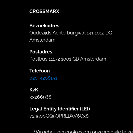
CROSSMARX
Bezoekadres
Oudezijds Achterburgwal 141 1012 DG
Amsterdam
Postadres
Postbus 11172 1001 GD Amsterdam
Telefoon
020-4208151
KvK
33266968
Legal Entity Identifier (LEI)
724500QQ9OPRLDXV6C38
Wij gebruiken cookies om onze website te ve