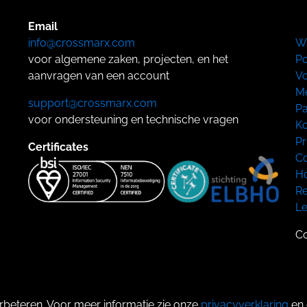
Email
info@crossmarx.com
W
voor algemene zaken, projecten, en het
Po
aanvragen van een account
Vo
Me
support@crossmarx.com
Pa
voor ondersteuning en technische vragen
Ko
Pr
Certificates
Co
Ho
Re
L
Co
rbeteren. Voor meer informatie zie onze
privacyverklaring
en