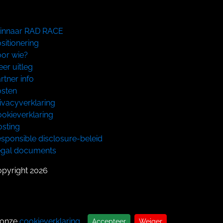
innaar RAD RACE
sitionering
or wie?
er uitleg
rtner info
sten
ivacyverklaring
okieverklaring
sting
sponsible disclosure-beleid
egal documents
pyright 2026
 onze
cookieverklaring
.
Accepteer
Weiger