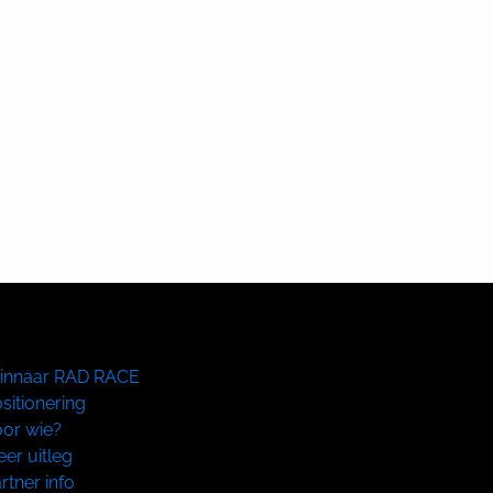
innaar RAD RACE
sitionering
or wie?
er uitleg
rtner info