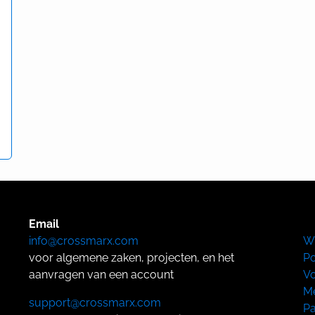
Email
info@crossmarx.com
W
voor algemene zaken, projecten, en het
Po
aanvragen van een account
Vo
Me
support@crossmarx.com
Pa