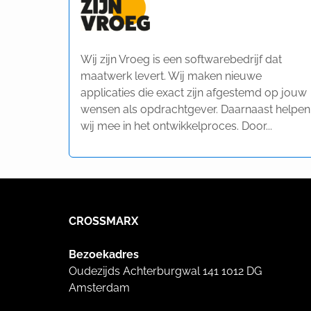
Wij zijn Vroeg is een softwarebedrijf dat
maatwerk levert. Wij maken nieuwe
applicaties die exact zijn afgestemd op jouw
wensen als opdrachtgever. Daarnaast helpen
wij mee in het ontwikkelproces. Door...
CROSSMARX
Bezoekadres
Oudezijds Achterburgwal 141 1012 DG
Amsterdam