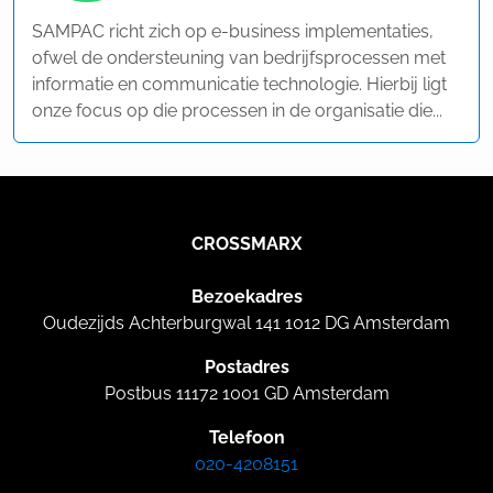
SAMPAC richt zich op e-business implementaties,
ofwel de ondersteuning van bedrijfsprocessen met
informatie en communicatie technologie. Hierbij ligt
onze focus op die processen in de organisatie die...
CROSSMARX
Bezoekadres
Oudezijds Achterburgwal 141 1012 DG Amsterdam
Postadres
Postbus 11172 1001 GD Amsterdam
Telefoon
020-4208151